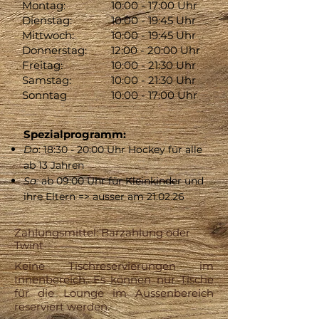
Montag:
10:00 - 17:00 Uhr
Dienstag:
10:00 - 19:45 Uhr
Mittwoch:
10:00 - 19:45 Uhr
Donnerstag:
12:00 - 20:00 Uhr
Freitag:
10:00 - 21:30 Uhr
Samstag:
10:00 - 21:30 Uhr
Sonntag
10:00 - 17:00 Uhr
Spezialprogramm:
Do
: 18:30 - 20:00 Uhr Hockey für alle
ab 13 Jahren
Sa:
ab 09:00 Uhr für Kleinkinder und
ihre Eltern => ausser am 21.02.26
Zahlungsmittel: Barzahlung oder
Twint
Keine Tischreservierungen im
Innenbereich. Es können nur Tische
für die Lounge im Aussenbereich
reserviert werden.