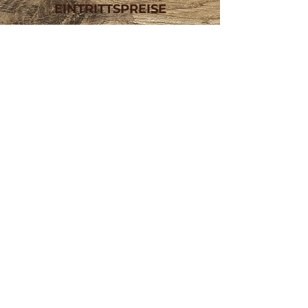
EINTRITTSPREISE
CHF 3.-
Kinder
:
(bis 16 Jahre)
CHF 7.-
Erwachsene:
CHF 6.-
Schlittschuhmiete:
CHF 80.-
Saisonabo
:
für Kinder
CHF 90.- / Bahn
Eisstockschiessen:
CHF 100.- / Bahn
Eisstock Do-Abend:
BUVETTE
Montag:
13:30 - 22:30 Uhr
Dienstag:
13:30 - 22:30 Uhr
Mittwoch:
10:00 - 22:30 Uhr
Donnerstag:
12:00 - 22:30 Uhr
Freitag:
10:00 - 22:30 Uhr
Samstag:
10:00 - 22:30 Uhr
Sonntag:
08:00 - 22:30 Uhr
KONTAKT