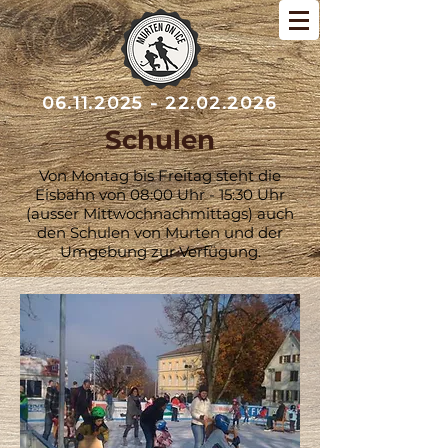
06.11.2025 - 22.02.2026
Schulen
Von Montag bis Freitag steht die
Eisbahn von 08:00 Uhr - 15:30 Uhr
(ausser Mittwochnachmittags) auch
den Schulen von Murten und der
Umgebung zur Verfügung.