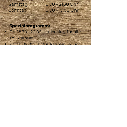
Samstag:
10:00 - 21:30 Uhr
Sonntag
10:00 - 17:00 Uhr
Spezialprogramm:
Do
: 18:30 - 20:00 Uhr Hockey für alle
ab 13 Jahren
Sa:
ab 09:00 Uhr für Kleinkinder und
ihre Eltern => ausser am 21.02.26
Zahlungsmittel: Barzahlung oder
Twint
Keine Tischreservierungen im
Innenbereich. Es können nur Tische
für die Lounge im Aussenbereich
reserviert werden.
EINTRITTSPREISE
CHF 3.-
Kinder
:
(bis 16 Jahre)
CHF 7.-
Erwachsene:
CHF 6.-
Schlittschuhmiete:
CHF 80.-