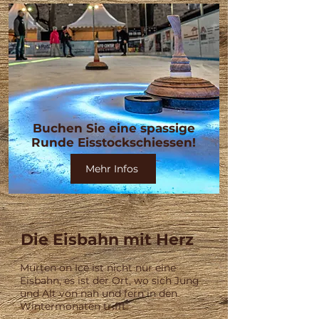
Buchen Sie eine spassige
Runde Eisstockschiessen!
Mehr Infos
Die Eisbahn mit Herz
Murten on Ice ist nicht nur eine
Eisbahn, es ist der Ort, wo sich Jung
und Alt von nah und fern in den
Wintermonaten trifft.