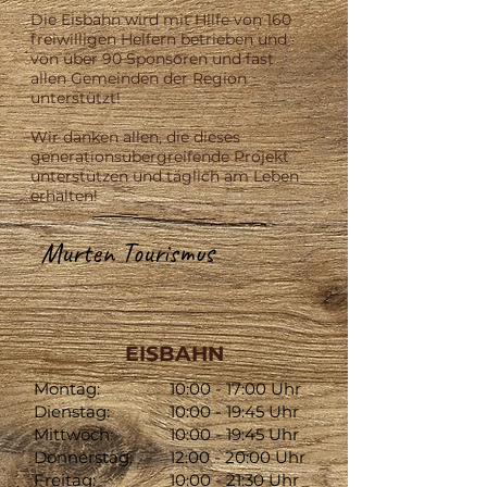
Die Eisbahn wird mit Hilfe von 160
freiwilligen Helfern betrieben und
von über 90 Sponsoren und fast
allen Gemeinden der Region
unterstützt!
Wir danken allen, die dieses
generationsübergreifende Projekt
unterstützen und täglich am Leben
erhalten!
Murten Tourismus
EISBAHN
Montag:
10:00 - 17:00 Uhr
Dienstag:
10:00 - 19:45 Uhr
Mittwoch:
10:00 - 19:45 Uhr
Donnerstag:
12:00 - 20:00 Uhr
Freitag:
10:00 - 21:30 Uhr